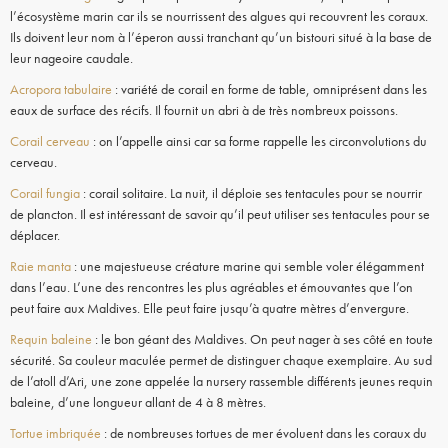
l’écosystème marin car ils se nourrissent des algues qui recouvrent les coraux.
Ils doivent leur nom à l’éperon aussi tranchant qu’un bistouri situé à la base de
leur nageoire caudale.
Acropora tabulaire
: variété de corail en forme de table, omniprésent dans les
eaux de surface des récifs. Il fournit un abri à de très nombreux poissons.
Corail cerveau
: on l’appelle ainsi car sa forme rappelle les circonvolutions du
cerveau.
Corail fungia
: corail solitaire. La nuit, il déploie ses tentacules pour se nourrir
de plancton. Il est intéressant de savoir qu’il peut utiliser ses tentacules pour se
déplacer.
Raie manta
: une majestueuse créature marine qui semble voler élégamment
dans l’eau. L’une des rencontres les plus agréables et émouvantes que l’on
peut faire aux Maldives. Elle peut faire jusqu’à quatre mètres d’envergure.
Requin baleine
: le bon géant des Maldives. On peut nager à ses côté en toute
sécurité. Sa couleur maculée permet de distinguer chaque exemplaire. Au sud
de l’atoll d’Ari, une zone appelée la nursery rassemble différents jeunes requin
baleine, d’une longueur allant de 4 à 8 mètres.
Tortue imbriquée
: de nombreuses tortues de mer évoluent dans les coraux du