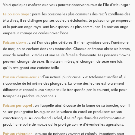
Voici quelques espèces que vous pourrez observer autour de l’île d’Athuruga :
Le poisson ange
: parmi les poissons les plus communs des récifs coralliens des
Maldives, il se distingue par ses couleurs éclatantes. Le poisson ange empereur
et le poisson ange royal sont les espèces les plus communes. Le poisson ange
empereur change de couleur avec l’âge.
Poisson clown
: c’est l’un des plus célèbres. Il vit en symbiose avec l’anémone
de mer, en se cachant dans ses tentacules. Chaque anémone abrite un harem,
avec de nombreux mâles et une seule femelle dominante. Les poissons clowns
peuvent changer de sexe. Ils naissent mâles, et changent de sexe une fois
qu’ils atteignent une certaine taille.
Poisson chauve-souris
: d’un naturel plutôt curieux et totalement inoffensif, il
s’approche de lui-même des plongeurs. La forme des jeunes est totalement
différente et rappelle une simple feuille transportée par le courant, utile pour
tromper les prédateurs potentiels.
Poisson perroquet
: on l’appelle ainsi à cause de la forme de sa bouche, dont il
se sert pour gratter les algues de la surface du corail en produisant un son
caractéristique. Au coucher du soleil, il se réfugie dans des anfractuosités et
produit une bulle de mucus qui le protège contre d’éventuelles agressions.
Poisson chirurgien
: groupe de poissons voyants et colorés, importants pour